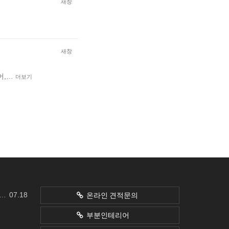
새창
새창
어,…
더보기
07.18
온라인 견적문의
부분인테리어