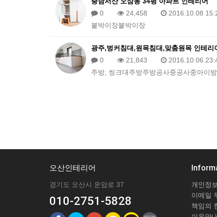
충남서산 오삼동 34평 아파트 인테리어
0
24,458
2016.10.08 15:
붙박이장붙박이장
광주,벙커침대,원목침대,맞춤원목 인테리
0
21,843
2016.10.06 23:
주방, 씽크대주방주방공사중공사중아이방,
오산인테리어
Inform
경기도 오산시 운암로 37
개인정보
이메일 
010-2751-5828
책임의 
이용안