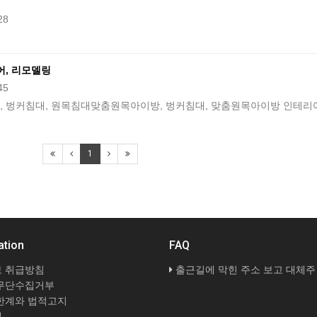
28
어, 리모델링
45
 벙커침대, 원목침대맞춤원목아이방, 벙커침대, 맞춤원목아이방 인테리
1
ation
FAQ
 취급방침
출근길에 막힌 주소 보고 대체주소 검증 다시 해봤네요
무단수집거부
한계와 법적고지
내