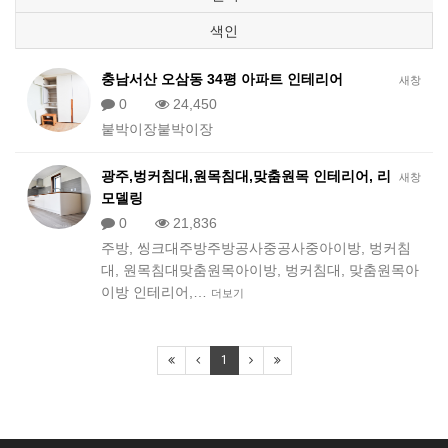
색인
충남서산 오삼동 34평 아파트 인테리어
새창
0
24,450
붙박이장붙박이장
광주,벙커침대,원목침대,맞춤원목 인테리어, 리
새창
모델링
0
21,836
주방, 씽크대주방주방공사중공사중아이방, 벙커침
대, 원목침대맞춤원목아이방, 벙커침대, 맞춤원목아
이방 인테리어,…
더보기
1