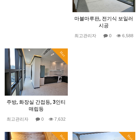
마블마루판, 전기식 보일러
시공
최고관리자
0
6,588
Hot
주방, 화장실 간접등, 3인티
매립등
최고관리자
0
7,632
Hot
Hot