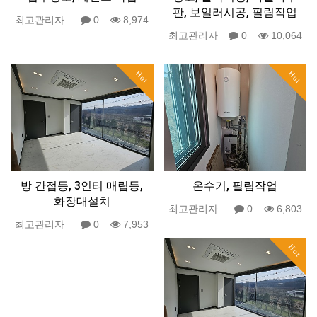
판, 보일러시공, 필림작업
최고관리자
0
8,974
최고관리자
0
10,064
Hot
Hot
방 간접등, 3인티 매립등,
온수기, 필림작업
화장대설치
최고관리자
0
6,803
최고관리자
0
7,953
Hot