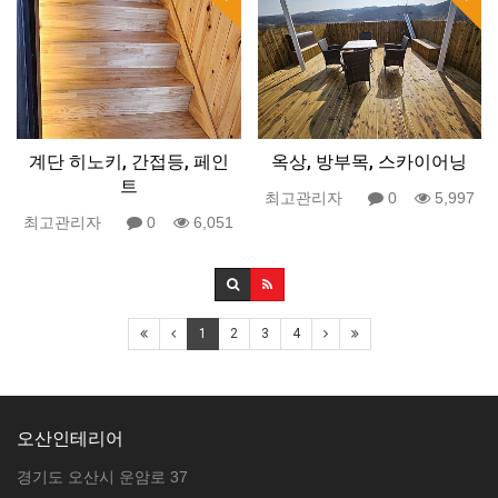
계단 히노키, 간접등, 페인
옥상, 방부목, 스카이어닝
트
최고관리자
0
5,997
최고관리자
0
6,051
1
2
3
4
오산인테리어
경기도 오산시 운암로 37