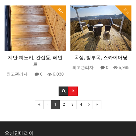
Hot
Hot
계단 히노키, 간접등, 페인
옥상, 방부목, 스카이어닝
트
최고관리자
0
5,985
최고관리자
0
6,030
1
2
3
4
오산인테리어