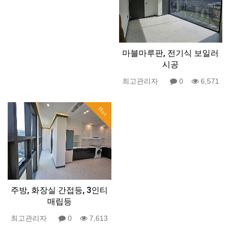
마블마루판, 전기식 보일러
시공
최고관리자
0
6,571
Hot
주방, 화장실 간접등, 3인티
매립등
최고관리자
0
7,613