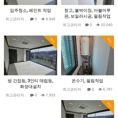
입주청소, 페인트 작업
창고, 붙박이장, 마블마루
판, 보일러시공, 필림작업
최고관리자
0
8,948
최고관리자
0
10,040
Hot
Hot
방 간접등, 3인티 매립등,
온수기, 필림작업
화장대설치
최고관리자
0
6,787
최고관리자
0
7,933
Hot