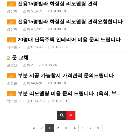
전용15평빌라 화장실 리모델링 견적
인기
강상희
조회 51,415
2018.09.10
|
|
전용15평빌라 화장실 리모델링 견적요청합니다
인기
강상희
조회 47,237
2018.09.10
|
|
20평대 단독주택 인테리어 비용 문의 드립니다.
인기
에녹한나
조회 64,423
2018.08.28
|
|
문 교체
질문요
조회 2
2018.08.24
|
|
부분 시공 가능할시 가격견적 문의드립니다.
인기
조정훈
조회 64,620
2018.08.18
|
|
부분 리모델링 비용 문의 드립니다. (욕식, 부엌, 방…
인기
럭비보이
조회 74,582
2018.08.10
|
|
1
2
3
4
5