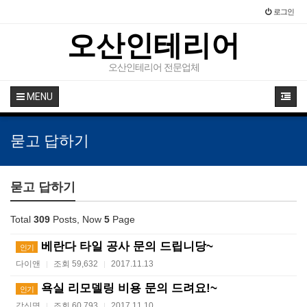
로그인
오산인테리어
오산인테리어 전문업체
MENU
묻고 답하기
묻고 답하기
Total
309
Posts, Now
5
Page
베란다 타일 공사 문의 드립니당~
인기
다이앤
조회 59,632
2017.11.13
|
|
욕실 리모델링 비용 문의 드려요!~
인기
강신명
조회 60,793
2017.11.10
|
|