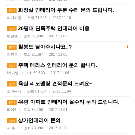
화장실 인테리어 부분 수리 문의 드립니다.
인기
이거야원
조회 71,640
2017.11.10
|
|
20평대 단독주택 인테리어 비용
인기
핸펀맨
조회 81,200
2017.11.08
|
|
철봉도 달아주시나요..?
1
인기
김진호
조회 31,567
2017.11.06
|
|
주택 테라스 인테리어 문의 합니다.
인기
l가가멜l
조회 69,683
2017.11.06
|
|
욕실 리모델링 견적문의 드려요~
인기
꼬마늑대
조회 61,304
2017.11.04
|
|
44평 아파트 인테리어 올수리 문의 드립니다.
인기
라이키
조회 84,150
2017.11.01
|
|
상가인테리어 문의
인기
지미리
조회 73,996
2017.10.28
|
|