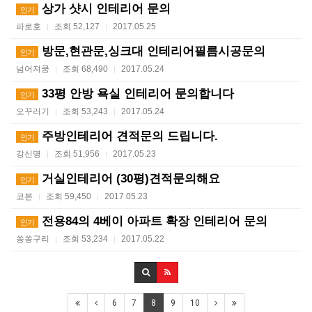
상가 샷시 인테리어 문의
인기
파로호
조회 52,127
2017.05.25
|
|
방문,현관문,싱크대 인테리어필름시공문의
인기
넘어져쿵
조회 68,490
2017.05.24
|
|
33평 안방 욕실 인테리어 문의합니다
인기
오꾸러기
조회 53,243
2017.05.24
|
|
주방인테리어 견적문의 드립니다.
인기
강신명
조회 51,956
2017.05.23
|
|
거실인테리어 (30평)견적문의해요
인기
코본
조회 59,450
2017.05.23
|
|
전용84의 4베이 아파트 확장 인테리어 문의
인기
쏭쏭구리
조회 53,234
2017.05.22
|
|
6
7
8
9
10