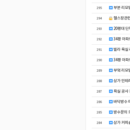
부분 리모델
295
헬스장관
294
20평대 단
293
34평 아파
292
빌라 욕실
291
34평 아파
290
부엌 리모
289
상가 인테리
288
욕실 공사 
287
바닥방수 
286
방수문의 
285
상가 커피숍
284