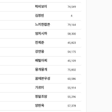
럭비보이
74,549
김정빈
4
느끼한팝콘
79,164
엄처시하
58,300
전제준
45,823
강연웅
54,175
배털아찌
45,109
뭉개뭉개
75,832
꿈에본우성
60,586
가르미
55,914
정말조암
55,296
양판옥
57,378