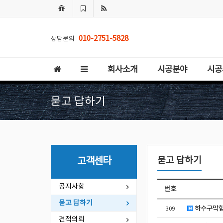
010-2751-5828
상담문의
회사소개
시공분야
시공
묻고 답하기
묻고 답하기
고객센타
공지사항
번호
묻고 답하기
하수구막힘 
309
견적의뢰