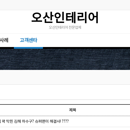
오산인테리어
오산인테리어 전문업체
사례
고객센타
제목
꽉 막힌 김해 하수구? 슈퍼맨이 해결사! ????