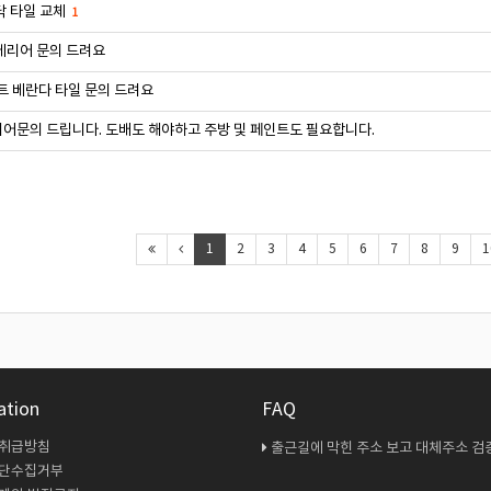
닥 타일 교체
1
테리어 문의 드려요
트 베란다 타일 문의 드려요
어문의 드립니다. 도배도 해야하고 주방 및 페인트도 필요합니다.
1
2
3
4
5
6
7
8
9
1
ation
FAQ
 취급방침
출근길에 막힌 주소 보고 대체주소 검증 다시 해봤
무단수집거부