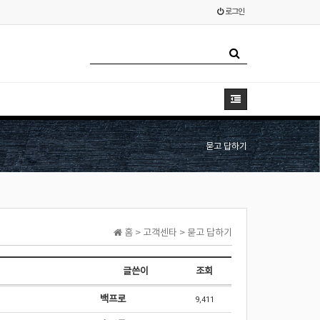
로그인
묻고 답하기
홈 > 고객센타 > 묻고 답하기
글쓴이
조회
백프로
9,411