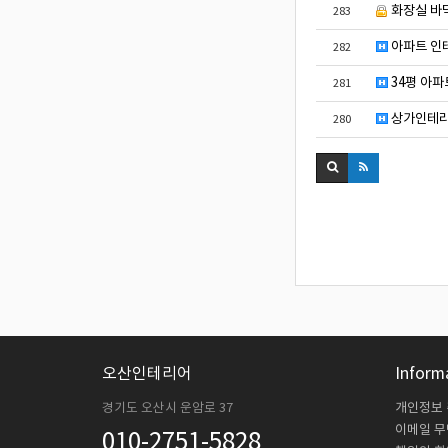
화장실 바
283
아파트 인
282
34평 아파
281
상가인테리
280
오산인테리어
Inform
경기도 오산시 운암로 37
개인정보
이메일 
010-2751-5828