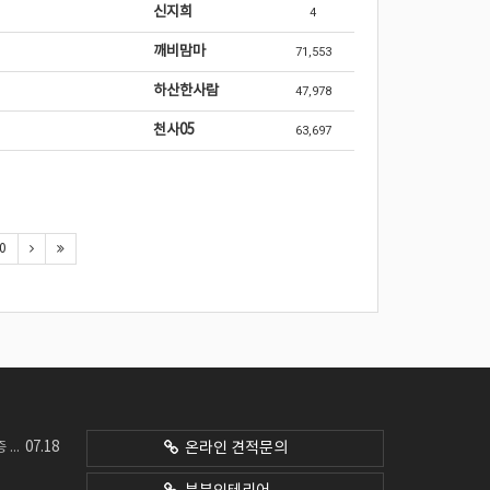
신지희
4
깨비맘마
71,553
하산한사람
47,978
천사05
63,697
0
07.18
네요
온라인 견적문의