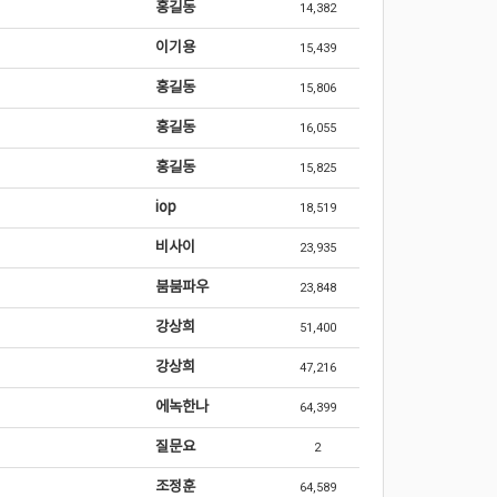
홍길동
14,382
이기용
15,439
홍길동
15,806
홍길동
16,055
홍길동
15,825
iop
18,519
비사이
23,935
붐붐파우
23,848
강상희
51,400
강상희
47,216
에녹한나
64,399
질문요
2
조정훈
64,589