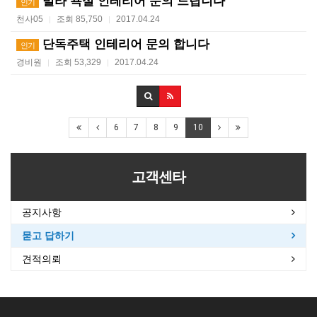
빌라 욕실 인테리어 문의 드립니다
인기
천사05
조회 85,750
2017.04.24
|
|
단독주택 인테리어 문의 합니다
인기
경비원
조회 53,329
2017.04.24
|
|
6
7
8
9
10
고객센타
공지사항
묻고 답하기
견적의뢰