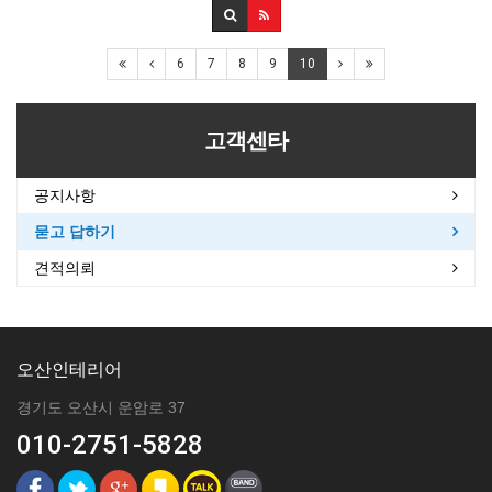
6
7
8
9
10
고객센타
공지사항
묻고 답하기
견적의뢰
오산인테리어
경기도 오산시 운암로 37
010-2751-5828