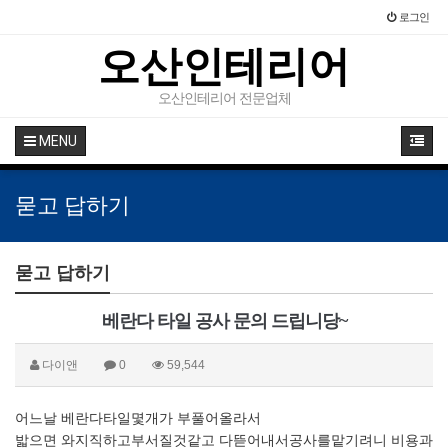
로그인
오산인테리어
오산인테리어 전문업체
MENU
묻고 답하기
묻고 답하기
베란다 타일 공사 문의 드립니당~
다이앤
0
59,544
어느날 베란다타일몇개가 부풀어올라서
밟으면 와지직하고부서질것같고 다뜯어내서공사를맡기려니 비용과