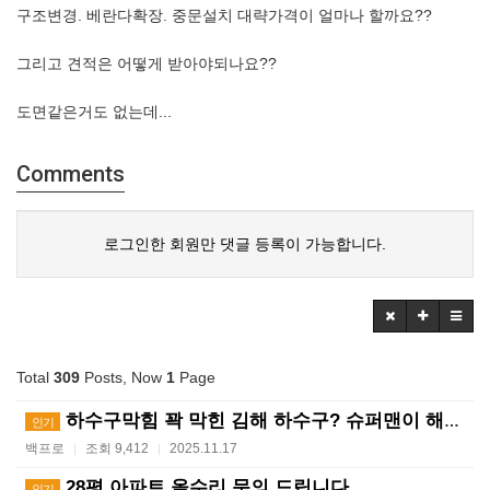
구조변경. 베란다확장. 중문설치 대략가격이 얼마나 할까요??
그리고 견적은 어떻게 받아야되나요??
도면같은거도 없는데...
Comments
로그인한 회원만 댓글 등록이 가능합니다.
Total
309
Posts, Now
1
Page
하수구막힘 꽉 막힌 김해 하수구? 슈퍼맨이 해결사! ?…
인기
백프로
조회 9,412
2025.11.17
|
|
28평 아파트 올수리 문의 드립니다.
인기