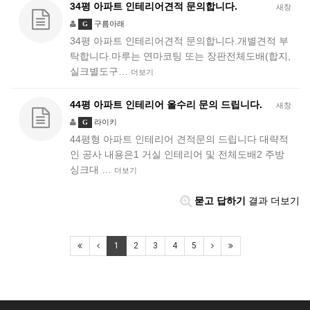
34평 아파트 인테리어견적 문의합니다.
새창
구름아래
G
34평 아파트 인테리어견적 문의합니다.개별견적 부
탁합니다.마루는 연마코팅 또는 장판전체도배(합지,
실크별도구…
더보기
44평 아파트 인테리어 올수리 문의 드립니다.
새창
라이키
G
44평형 아파트 인테리어 견적문의 드립니다 대략적
인 공사 내용은1 거실 인테리어 및 전체도배2 주방
싱크대 …
더보기
묻고 답하기
결과 더보기
1
2
3
4
5