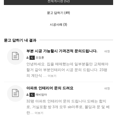
전체게시판 (52)
묻고 답하기 (49)
시공사례 (3)
묻고 답하기 내 결과
부분 시공 가능할시 가격견적 문의드립니다.
새창
조정훈
G
안녕하세요. 집을 매매했는데 일부분들만 교체해야
할거 같아 부분인테리어 시공 문의 드립니다. 23평
의 계단식 …
더보기
아파트 인테리어 문의 드려요
새창
깨비맘마
G
32평 아파트 인테리어 문의 드립니다.도배는 합지
로, 거실포함 방 3개 모두 sb마루로, 몰딩과 문 및 베
란…
더보기