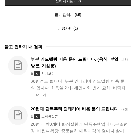
전체게시판 (67)
묻고 답하기 (65)
시공사례 (2)
묻고 답하기 내 결과
부분 리모델링 비용 문의 드립니다. (욕식, 부엌,
새창
방문, 거실등)
럭비보이
G
38평정도 됩니다. 부분 인테리어 리모델링 비용 문
의 합니다. 1.욕실 2개- 세면대와 변기 교체, 바닥과
…
더보기
20평대 단독주택 인테리어 비용 문의 드립니다.
새창
느끼한팝콘
G
20평대 방3개에 화장실한개 단독주택입니다.구조변
경. 베란다확장. 중문설치 대략가격이 얼마나 할까