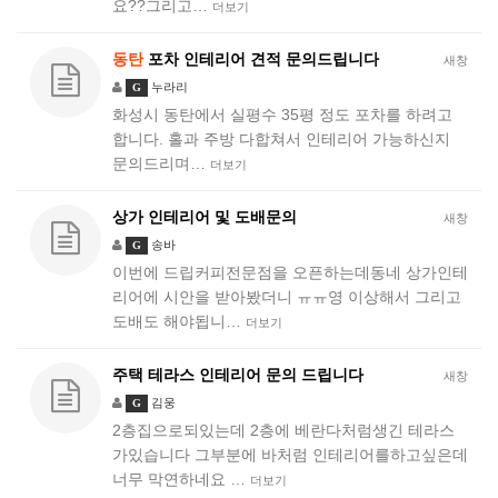
요??그리고…
더보기
동탄
포차 인테리어 견적 문의드립니다
새창
누라리
G
화성시 동탄에서 실평수 35평 정도 포차를 하려고
합니다. 홀과 주방 다합쳐서 인테리어 가능하신지
문의드리며…
더보기
상가 인테리어 및 도배문의
새창
송바
G
이번에 드립커피전문점을 오픈하는데동네 상가인테
리어에 시안을 받아봤더니 ㅠㅠ영 이상해서 그리고
도배도 해야됩니…
더보기
주택 테라스 인테리어 문의 드립니다
새창
김웅
G
2층집으로되있는데 2층에 베란다처럼생긴 테라스
가있습니다 그부분에 바처럼 인테리어를하고싶은데
너무 막연하네요 …
더보기