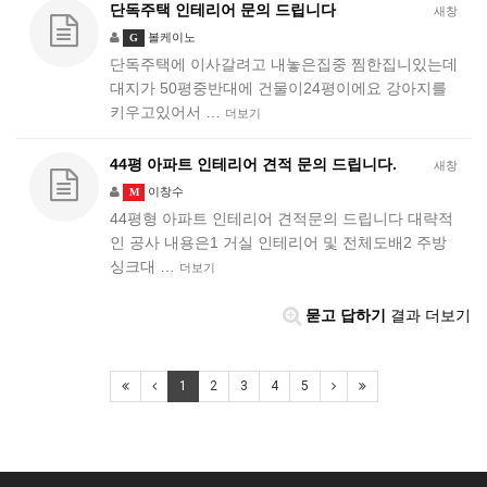
단독주택 인테리어 문의 드립니다
새창
볼케이노
G
단독주택에 이사갈려고 내놓은집중 찜한집니있는데
대지가 50평중반대에 건물이24평이에요 강아지를
키우고있어서 …
더보기
44평 아파트 인테리어 견적 문의 드립니다.
새창
이창수
M
44평형 아파트 인테리어 견적문의 드립니다 대략적
인 공사 내용은1 거실 인테리어 및 전체도배2 주방
싱크대 …
더보기
묻고 답하기
결과 더보기
1
2
3
4
5