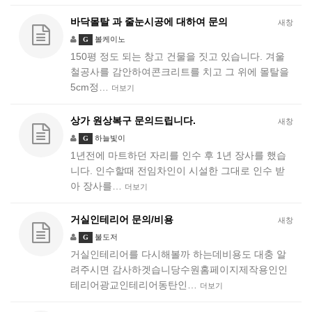
바닥몰탈 과 줄눈시공에 대하여 문의
새창
볼케이노
G
150평 정도 되는 창고 건물을 짓고 있습니다. 겨울
철공사를 감안하여콘크리트를 치고 그 위에 몰탈을
5cm정…
더보기
상가 원상복구 문의드립니다.
새창
하늘빛이
G
1년전에 마트하던 자리를 인수 후 1년 장사를 했습
니다. 인수할때 전임차인이 시설한 그대로 인수 받
아 장사를…
더보기
거실인테리어 문의/비용
새창
불도저
G
거실인테리어를 다시해볼까 하는데비용도 대충 알
려주시면 감사하겟습니당수원홈페이지제작용인인
테리어광교인테리어동탄인…
더보기