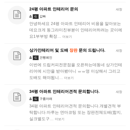
24평 아파트 인테리어 문의
새창
갑빠
G
안녕하세요 24평 아파트 인테리어 비용을 알아보는
데요크게 동그라미친뷰뷴이 인테리어하려는 곳이에
요1부부방 확장…
더보기
상가인테리어 및 도배
장판
문의 드립니다.
새창
건빵폐인
G
이번에 드립커피전문점을 오픈하는데동네 상가인테
리어에 시안을 받아봤더니 ㅠㅠ영 이상해서 그리고
도배도 해야됩니…
더보기
34평 아파트 인테리어견적 문의합니다.
새창
구름아래
G
34평 아파트 인테리어견적 문의합니다.개별견적 부
탁합니다.마루는 연마코팅 또는 장판전체도배(합지,
실크별도구…
더보기