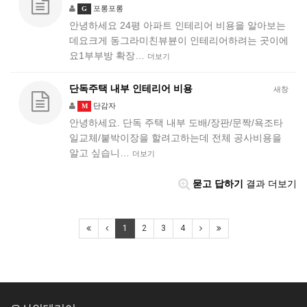
포롱포롱
G
안녕하세요 24평 아파트 인테리어 비용을 알아보는
데요크게 동그라미친뷰뷴이 인테리어하려는 곳이에
요1부부방 확장…
더보기
단독주택 내부 인테리어 비용
새창
단감자
M
안녕하세요. 단독 주택 내부 도배/장판/문짝/욕조타
일교체/붙박이장을 할려고하는데 전체 공사비용을
알고 싶습니…
더보기
묻고 답하기
결과 더보기
1
2
3
4