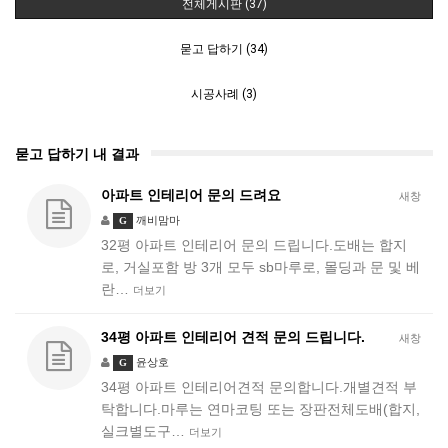
전체게시판 (37)
묻고 답하기 (34)
시공사례 (3)
묻고 답하기 내 결과
아파트 인테리어 문의 드려요
새창
깨비맘마
G
32평 아파트 인테리어 문의 드립니다.도배는 합지
로, 거실포함 방 3개 모두 sb마루로, 몰딩과 문 및 베
란…
더보기
34평 아파트 인테리어 견적 문의 드립니다.
새창
윤상호
G
34평 아파트 인테리어견적 문의합니다.개별견적 부
탁합니다.마루는 연마코팅 또는 장판전체도배(합지,
실크별도구…
더보기