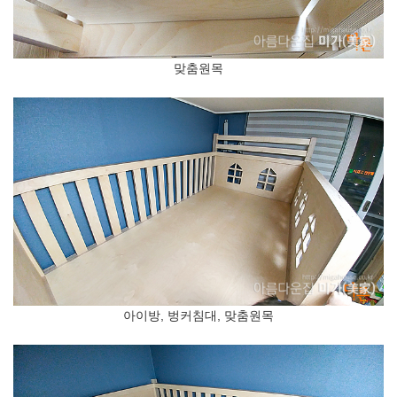
맞춤원목
아이방, 벙커침대, 맞춤원목