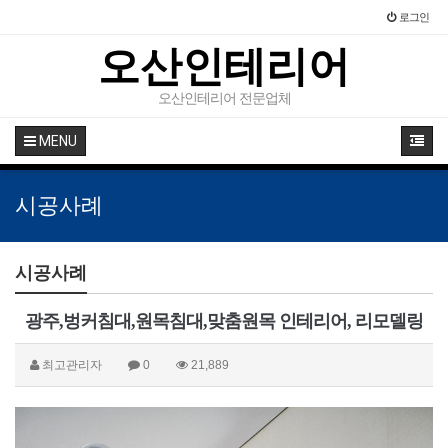
로그인
오산인테리어
오산인테리어 전문업체
MENU
시공사례
시공사례
광주,벙커침대,원목침대,맞춤원목 인테리어, 리모델링
최고관리자
0
21,889