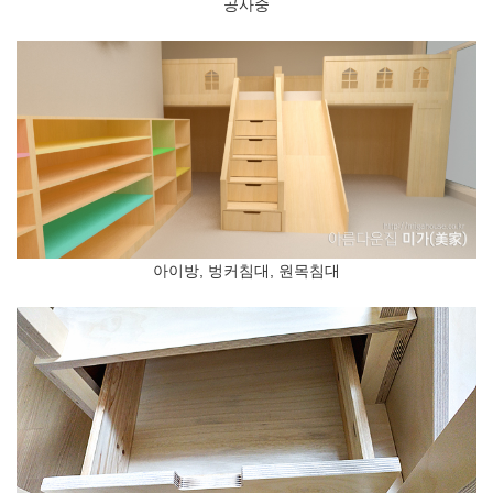
공사중
아이방, 벙커침대, 원목침대