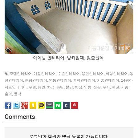
아이방 인테리어, 벙커침대, 맞춤원목
모텔인테리어
,
매장인테리어
,
수원인테리어
,
용인인테리어
,
화성인테리어
,
동
탄인테리어
,
분당인테리어
,
영통인테리어
,
흥덕인테리어
,
기흥인테리어
,
24평아
파트인테리어
,
수원
,
용인
,
화성
,
동탄
,
분당
,
병점
,
영통
,
신갈
,
수지
,
죽전
,
기흥
,
흥덕
,
동백
Comments
로그인한 회원만 댓글 등록이 가능합니다.