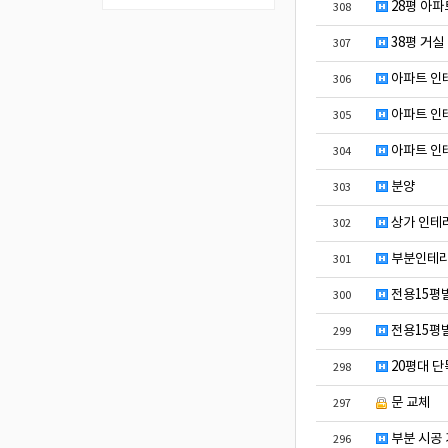
28평 아파
308
38평 거실
307
아파트 인
306
아파트 인
305
아파트 인
304
분양
303
상가 인테리
302
부분인테리
301
전용15평
300
전용15평
299
20평대 단
298
문 교체
297
부분 시공
296