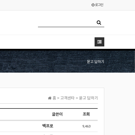
로그인
묻고 답하기
홈 > 고객센타 > 묻고 답하기
글쓴이
조회
백프로
9,463