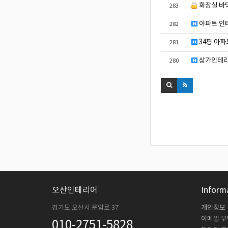
화장실 바
283
아파트 인
282
34평 아파
281
상가인테리
280
오산인테리어
Inform
경기도 오산시 운암로 37
개인정보
이메일 
010-2751-5828