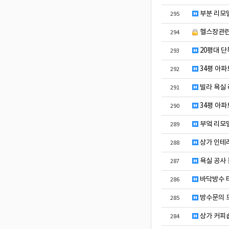
부분 리모델
295
헬스장관
294
20평대 단
293
34평 아파
292
빌라 욕실
291
34평 아파
290
부엌 리모
289
상가 인테리
288
욕실 공사 
287
바닥방수 
286
방수문의 
285
상가 커피숍
284