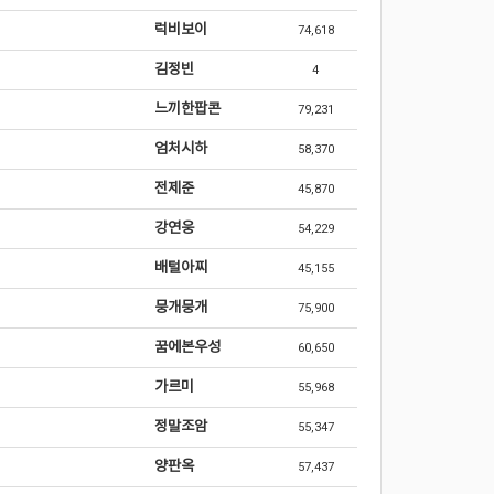
럭비보이
74,618
김정빈
4
느끼한팝콘
79,231
엄처시하
58,370
전제준
45,870
강연웅
54,229
배털아찌
45,155
뭉개뭉개
75,900
꿈에본우성
60,650
가르미
55,968
정말조암
55,347
양판옥
57,437