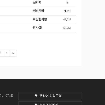
신지희
4
깨비맘마
71,616
하산한사람
48,028
천사05
63,757
0
07.18
네요
온라인 견적문의