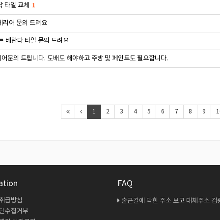
닥 타일 교체
1
테리어 문의 드려요
트 베란다 타일 문의 드려요
어문의 드립니다. 도배도 해야하고 주방 및 페인트도 필요합니다.
1
2
3
4
5
6
7
8
9
1
ation
FAQ
 취급방침
출근길에 막힌 주소 보고 대체주소 검증 다시 해봤
무단수집거부