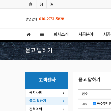
010-2751-5828
상담문의
회사소개
시공분야
시공
묻고 답하기
묻고 답하기
고객센타
공지사항
번호
묻고 답하기
하수구막힘 
309
견적의뢰