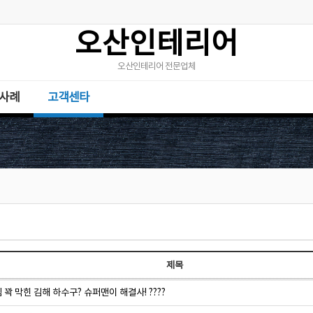
오산인테리어
오산인테리어 전문업체
사례
고객센타
제목
꽉 막힌 김해 하수구? 슈퍼맨이 해결사! ????