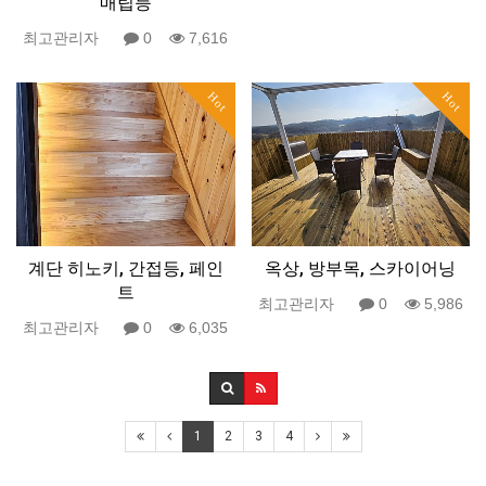
매립등
최고관리자
0
7,616
Hot
Hot
계단 히노키, 간접등, 페인
옥상, 방부목, 스카이어닝
트
최고관리자
0
5,986
최고관리자
0
6,035
1
2
3
4