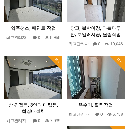
입주청소, 페인트 작업
창고, 붙박이장, 마블마루
판, 보일러시공, 필림작업
최고관리자
0
8,958
최고관리자
0
10,048
Hot
Hot
방 간접등, 3인티 매립등,
온수기, 필림작업
화장대설치
최고관리자
0
6,788
최고관리자
0
7,939