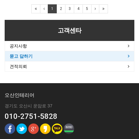
1
2
3
4
5
고객센타
공지사항
묻고 답하기
견적의뢰
오산인테리어
경기도 오산시 운암로 37
010-2751-5828