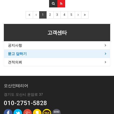
1
2
3
4
5
고객센타
공지사항
묻고 답하기
견적의뢰
오산인테리어
경기도 오산시 운암로 37
010-2751-5828