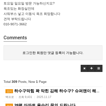
토요일 일요일 방문 가능하신지요?
욕조있는 화장실인데
사워부스 넣고 이동식 욕조 희망합니다
견적 부탁드립니다
010-9071-3662
Comments
로그인한 회원만 댓글 등록이 가능합니다.
Total
309
Posts, Now
1
Page
하수구막힘 꽉 막힌 김해 하수구? 슈퍼맨이 해결사! ?…
인기
백프로
조회 9,431
2025.11.17
|
|
28평 아파트 올수리 문의 드립니다.
인기