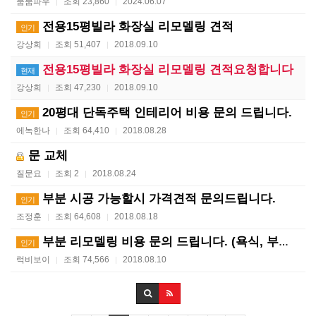
붐붐파우
조회 23,860
2024.06.07
|
|
전용15평빌라 화장실 리모델링 견적
인기
강상희
조회 51,407
2018.09.10
|
|
전용15평빌라 화장실 리모델링 견적요청합니다
현재
강상희
조회 47,230
2018.09.10
|
|
20평대 단독주택 인테리어 비용 문의 드립니다.
인기
에녹한나
조회 64,410
2018.08.28
|
|
문 교체
질문요
조회 2
2018.08.24
|
|
부분 시공 가능할시 가격견적 문의드립니다.
인기
조정훈
조회 64,608
2018.08.18
|
|
부분 리모델링 비용 문의 드립니다. (욕식, 부엌, 방…
인기
럭비보이
조회 74,566
2018.08.10
|
|