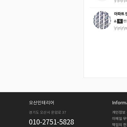
\r\n
아파트 
쩐
G
\r\n\
오산인테리어
Inform
경기도 오산시 운암로 37
개인정보
이메일 
010-2751-5828
책임의 한