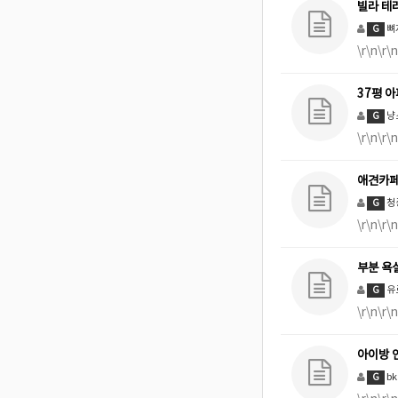
빌라 테
뼈
G
\r\n\
37평 
냥
G
\r\n
애견카페
청
G
\r\n
부분 욕
유
G
\r\n
아이방 
b
G