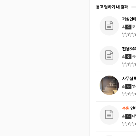
묻고 답하기 내 결과
거실인테
코
G
\r\n\
전용84
쏭
G
\r\n
사무실 
방
G
\r\n
수원
인테
대
G
\r\n