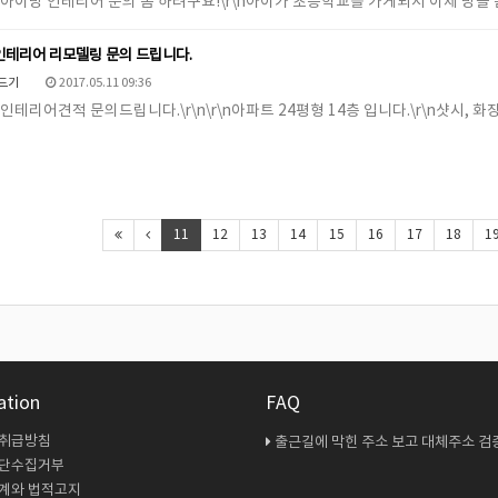
\r\n아이방 인테리어 문의 좀 하려구요!\r\n아이가 초등학교를 가게되서 이제 방
인테리어 리모델링 문의 드립니다.
드기
2017.05.11 09:36
r\n인테리어견적 문의드립니다.\r\n\r\n아파트 24평형 14층 입니다.\r\n샷시, 화
11
12
13
14
15
16
17
18
1
ation
FAQ
 취급방침
출근길에 막힌 주소 보고 대체주소 검증 다시 해봤
무단수집거부
계와 법적고지