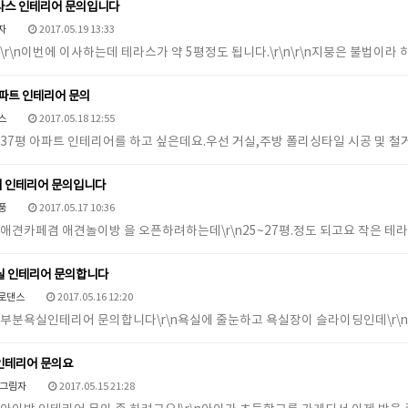
라스 인테리어 문의입니다
자
2017.05.19 13:33
r\n\r\n이번에 이사하는데 테라스가 약 5평정도 됩니다.\r\n\r\n지붕은 불법이라
아파트 인테리어 문의
스
2017.05.18 12:55
\r\n37평 아파트 인테리어를 하고 싶은데요.우선 거실,주방 폴리싱타일 시공 및 
 인테리어 문의입니다
풍
2017.05.17 10:36
\r\n애견카페겸 애견놀이방 을 오픈하려하는데\r\n25~27평.정도 되고요 작은 
실 인테리어 문의합니다
로댄스
2017.05.16 12:20
\r\n부분욕실인테리어 문의합니다\r\n욕실에 줄눈하고 욕실장이 슬라이딩인데\
인테리어 문의요
k그림자
2017.05.15 21:28