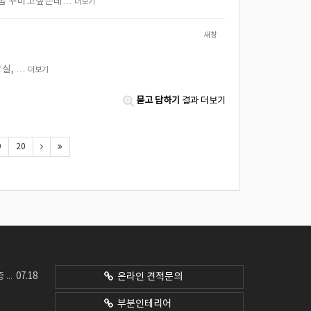
을 좀 꾸미고싶은데…
더보기
새창
장실, …
더보기
묻고 답하기
결과 더보기
9
20
07.18
네요
온라인 견적문의
부분인테리어