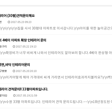
리어 (30평)견적문의해요
본
2017.05.23 09:23
r\n\r\n\r\n\r\n집을 사서 30평대 아파트로 이사갑니다.\r\n아이를 위한 놀이공
의 4베이 아파트 확장 인테리어 문의
쏭구리
2017.05.22 19:13
\r\n\r\n확장비가 너무 비싸게 나와서 인테리어도 알아보려 합니다.4베이 판상형
벽면,바닥 인테리어문의
구뽀뽀
2017.05.20 20:10
\r\n\r\n이거어떻게 해야 가격대비 싸게 가리면서 인테리어효과까지볼까요?\r\
리어 견적문의!! 33평아파트입니다.
발이02
2017.05.19 21:59
\r\n\r\n수원 33평 아파트입니다. 인테리어 견적 문의드립니다.~~\r\n18년정