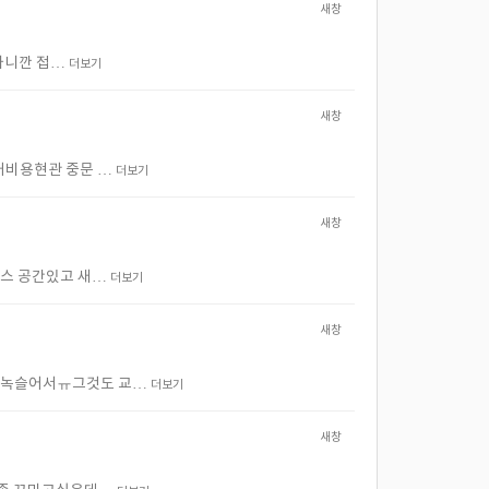
새창
 하니깐 접…
더보기
새창
철거비용현관 중문 …
더보기
새창
테라스 공간있고 새…
더보기
새창
r\n녹슬어서ㅠ그것도 교…
더보기
새창