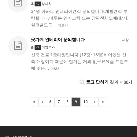
성재희
G
34평 아파트 인테리어견적 문의합니다.개별견적 부
탁합니다.마루는 연마코팅 또는 장판전체도배(합지,
실크별도구…
더보기
옷가게 인테리어 문의합니다
새창
이영숙22
G
신축 건물 1층매장입니다 (12평~13평)비어있는 신
축 매장이기 때문에 철거는 거의 없구요요즘 트랜드
에 맞는…
더보기
묻고 답하기
결과 더보기
6
7
8
9
10