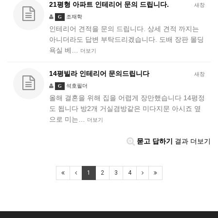
21평형 아파트 인테리어 문의 드립니다.
새창
조재학
G
인테리어 견적을 문의 드립니다. 상세 견적 까지는
아니더라도 답변 부탁드리겠습니다. 도배 장판 몰딩
욕실 베…
더보기
14평빌라 인테리어 문의드립니다
새창
석호필더
G
올해 결혼을 위해 집을 어렵게 장만했습니다 14평정
도 됩니다 방2개 거실겸방같은 미다지문 아시죠 옆
으로 미는…
더보기
묻고 답하기
결과 더보기
1
2
3
4