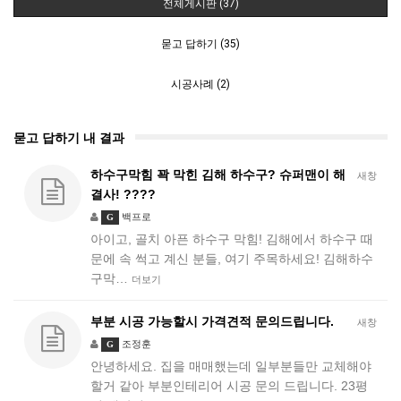
전체게시판 (37)
묻고 답하기 (35)
시공사례 (2)
묻고 답하기 내 결과
하수구막힘 꽉 막힌 김해 하수구? 슈퍼맨이 해
새창
결사! ????
백프로
G
아이고, 골치 아픈 하수구 막힘! 김해에서 하수구 때
문에 속 썩고 계신 분들, 여기 주목하세요! 김해하수
구막…
더보기
부분 시공 가능할시 가격견적 문의드립니다.
새창
조정훈
G
안녕하세요. 집을 매매했는데 일부분들만 교체해야
할거 같아 부분인테리어 시공 문의 드립니다. 23평