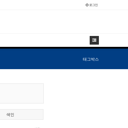
로그인
태그박스
색인